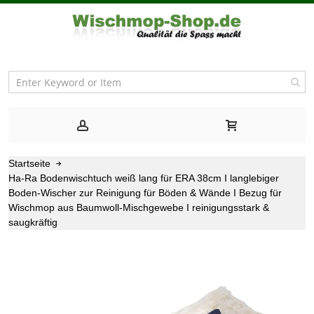
Startseite
Ha-Ra Bodenwischtuch weiß lang für ERA 38cm I langlebiger
Boden-Wischer zur Reinigung für Böden & Wände I Bezug für
Wischmop aus Baumwoll-Mischgewebe I reinigungsstark &
saugkräftig
Zum
Ende
der
Bildgalerie
springen