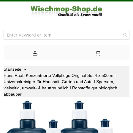
Startseite
Hans Raab Konzentrierte Vollpflege Original Set 4 x 500 ml I
Universalreiniger für Haushalt, Garten und Auto I Sparsam,
vielseitig, umwelt- & hautfreundlich I Rohstoffe gut biologisch
abbaubar
Zum
Ende
der
Bildgalerie
springen