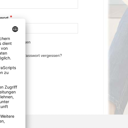
wort
asswort anzeigen
melden
Passwort vergessen?