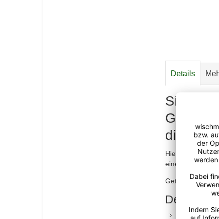
Details
Meh
Sie kenn
Getränke
die klebr
Hier erhalten Sie
eine 330ml-Dose
Getränkedosenha
Der Gedofi
eine mit Dur