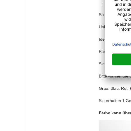
und die ande
So kann durch ei
Universell einse
Ideal auch für d
Passt sich autom
Sie erhalten 1 St
Bitte wählen Sie
Grau, Blau, Rot, 
Sie erhalten 1 Ge
Farbe kann übe