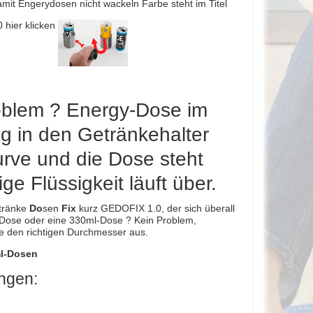
mit Engerydosen nicht wackeln Farbe steht im Titel
 hier klicken
oblem ? Energy-Dose im
tig in den Getränkehalter
urve und die Dose steht
ige Flüssigkeit läuft über.
tränke
Do
sen
Fix
kurz GEDOFIX 1.0, der sich überall
l-Dose oder eine 330ml-Dose ? Kein Problem,
e den richtigen Durchmesser aus.
ml-Dosen
ungen: