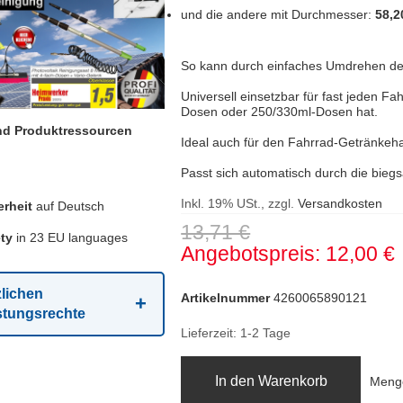
und die andere mit Durchmesser:
58,
So kann durch einfaches Umdrehen de
Universell einsetzbar für fast jeden F
Dosen oder 250/330ml-Dosen hat.
und Produktressourcen
Ideal auch für den Fahrrad-Getränkeha
Passt sich automatisch durch die bie
Inkl. 19% USt., zzgl.
Versandkosten
rheit
auf Deutsch
13,71 €
ty
in 23 EU languages
Angebotspreis
12,00 €
zlichen
Artikelnummer
4260065890121
stungsrechte
Lieferzeit: 1-2 Tage
In den Warenkorb
Meng