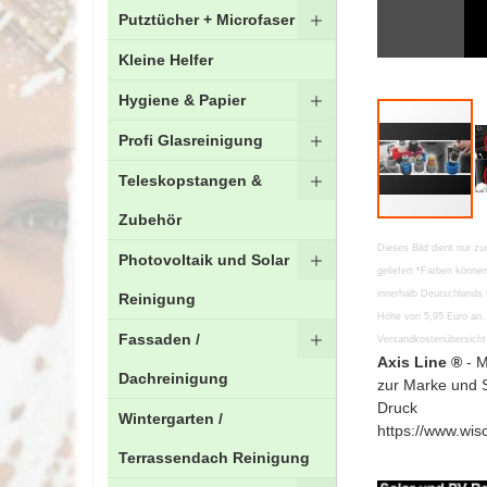
Putztücher + Microfaser
Kleine Helfer
Hygiene & Papier
Profi Glasreinigung
Teleskopstangen &
Zubehör
Zum
Dieses Bild dient nur zu
Photovoltaik und Solar
Anfang
geliefert *Farben könn
der
innerhalb Deutschlands 
Reinigung
Bildgalerie
Höhe von 5,95 Euro an. 
springen
Fassaden /
Versandkostenübersicht 
Axis Line ®
- M
Dachreinigung
zur Marke und 
Druck
Wintergarten /
https://www.wis
Terrassendach Reinigung