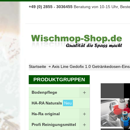
+49 (0) 2855 - 3036455
Beratung von 10-15 Uhr, Bestel
Startseite
Axis Line Gedofix 1.0 Getränkedosen-Einsa
Zum
PRODUKTGRUPPEN
Ende
der
Bodenpflege
Bildgalerie
springen
HA-RA Naturals
Neu
Ha-Ra original
Profi Reinigungsmittel