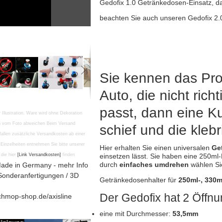
Gedofix 1.0 Getränkedosen-Einsatz, da
beachten Sie auch unseren
Gedofix 2.0
Sie kennen das Pr
Auto, die nicht rich
passt, dann eine K
r Illustration. Ware wird ohne Dekoration
en vom Foto abweichen Beim Versand
schief und die klebr
fallen zusätzliche Versandkosten ab einer
Einzelheiten entnehmen Sie bitte unserer
Hier erhalten Sie einen universalen
Ge
einsetzen lässt. Sie haben eine 250m
die hier
[Link Versandkosten]
finden
durch
einfaches umdrehen
wählen Si
ade in Germany - mehr Info
Sonderanfertigungen / 3D
Getränkedosenhalter für
250ml-, 330
Der Gedofix hat 2 Öffn
chmop-shop.de/axisline
eine mit Durchmesser:
53,5mm