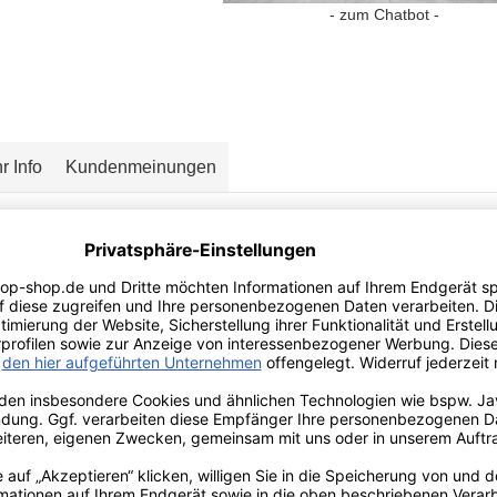
- zum Chatbot -
r Info
Kundenmeinungen
en das Problem ? Energy-Dose im Aut
halter passt, dann eine Kurve und 
ige Flüssigkeit läuft über.
 einen universalen
Ge
tränke
Do
sen
Fix
kurz GEDOFIX 1.0, der sich übe
 ? Kein Problem, durch
einfaches umdrehen
wählen Sie den richtige
lter für
250ml-, 330ml-Dosen
x hat 2 Öffnungen:
chmesser:
53,5mm