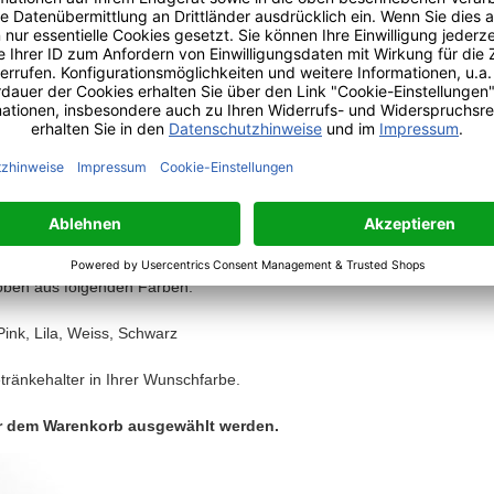
re mit Durchmesser:
58,20mm
nfaches Umdrehen der richtige Durchmesser ausgewählt werden.
tzbar für fast jeden Fahrzeugtyp, der keinen Getränkehalter für Energ
en Fahrrad-Getränkehalter.
atisch durch die biegsamen Lamellen an den Getränkehalter an.
ück in Ihrer Wunschfarbe.
 oben aus folgenden Farben:
Pink, Lila, Weiss, Schwarz
tränkehalter in Ihrer Wunschfarbe.
r dem Warenkorb ausgewählt werden.