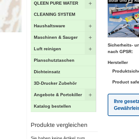
QLEEN PURE WATER
CLEANING SYSTEM
Haushaltsware
Maschinen & Sauger
Sicherheits- 
Luft reinigen
nach GPSR:
Planschutztaschen
Hersteller
Produktsiche
Dichteinsatz
Product safe
3D-Drucker Zubehör
Angebote & Portokiller
Ihre geset
Katalog bestellen
Gewährlei
Produkte vergleichen
Sie haben keine Artikel zum