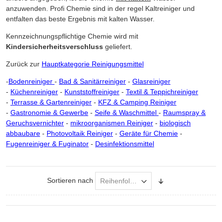
anzuwenden. Profi Chemie sind in der regel Kaltreiniger und
entfalten das beste Ergebnis mit kalten Wasser.
Kennzeichnungspflichtige Chemie wird mit
Kindersicherheitsverschluss
geliefert.
Zurück zur
Hauptkategorie Reinigungsmittel
-
Bodenreiniger
-
Bad & Sanitärreiniger
-
Glasreiniger
-
Küchenreiniger
-
Kunststoffreiniger
-
Textil & Teppichreiniger
-
Terrasse & Gartenreiniger
-
KFZ & Camping Reiniger
-
Gastronomie & Gewerbe
-
Seife & Waschmittel
-
Raumspray &
Geruchsvernichter
-
mikroorganismen Reiniger
-
biologisch
abbaubare
-
Photovoltaik Reiniger
-
Geräte für Chemie
-
Fugenreiniger & Fuginator
-
Desinfektionsmittel
Sortieren nach
Absteigend
sortieren