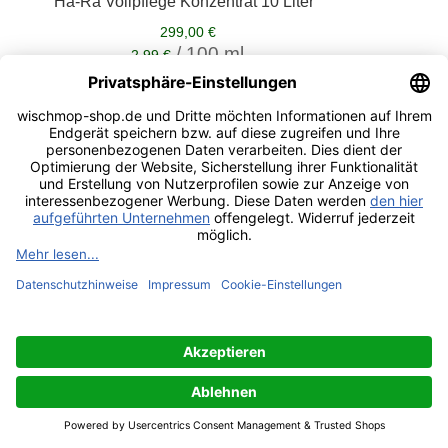
Ha-Ra Vollpflege Konzentrat 10 Liter
299,00 €
/ 100 ml
2,99 €
Inkl. 19% USt., zzgl.
Versandkosten
Lieferzeit: 2-3 Tage