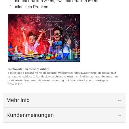
einmal drücken 20 ml, zweimal drücken 50 ml
alles kein Problem..
Suchwörter zu diesem Artikel
dosierkappe flasche ventil dosierhilfe waschmittel flüssigwaschmittel dosieraufsatz
schraubverschluss 1 liter dosierverschluss reinigungsmittel konzentrat abmessen ml
portionierer flaschenportionierer dosierung präzision disierkape dosierkappe
dosierhilffe
Mehr Info
Kundenmeinungen