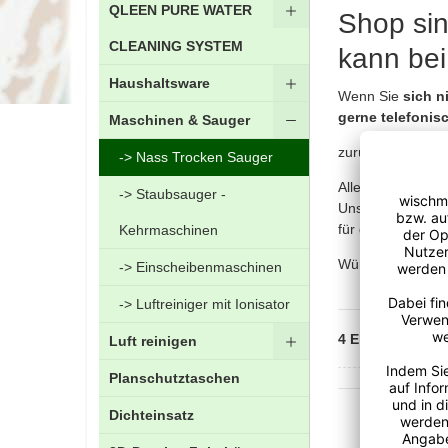
QLEEN PURE WATER
Shop sin
CLEANING SYSTEM
kann bei
Haushaltsware
Wenn Sie
sich n
gerne telefonis
Maschinen & Sauger
zurück zur Haupt
Nass Trocken Sauger
Alle Geräte ROHS
Staubsauger -
Unsere Geräte si
für die dauerhaf
Kehrmaschinen
Wünschen Sie ein
Einscheibenmaschinen
Luftreiniger mit Ionisator
So
4
Elemente
Luft reinigen
Planschutztaschen
Dichteinsatz