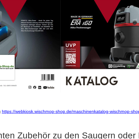
g
https://webkiosk.wischmop-shop.de/maschinenkatalog-wischmop-sh
ten Zubehör zu den Saugern oder M