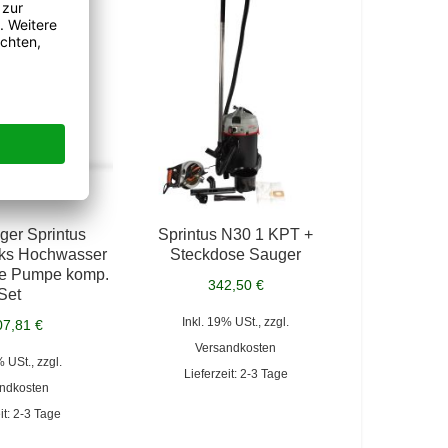
er Sprintus
Sprintus N30 1 KPT +
ks Hochwasser
Steckdose Sauger
ke Pumpe komp.
342,50 €
Set
Inkl. 19% USt., zzgl.
07,81 €
Versandkosten
% USt., zzgl.
Lieferzeit: 2-3 Tage
ndkosten
it: 2-3 Tage