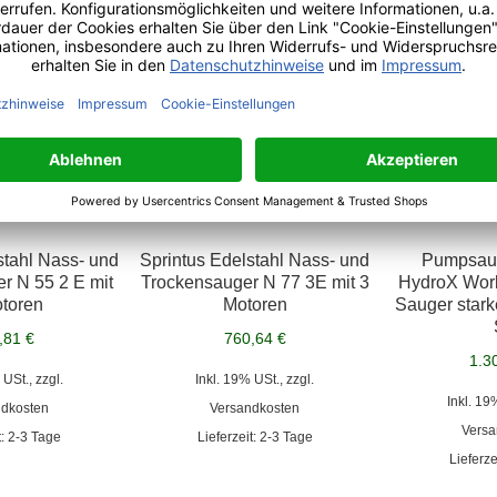
stahl Nass- und
Sprintus Edelstahl Nass- und
Pumpsaug
r N 55 2 E mit
Trockensauger N 77 3E mit 3
HydroX Wor
toren
Motoren
Sauger star
,81 €
760,64 €
1.3
 USt., zzgl.
Inkl. 19% USt., zzgl.
Inkl. 19
ndkosten
Versandkosten
Versa
t: 2-3 Tage
Lieferzeit: 2-3 Tage
Lieferze