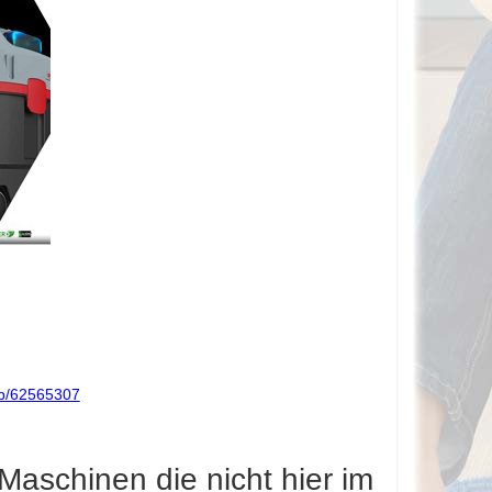
op/62565307
aschinen die nicht hier im