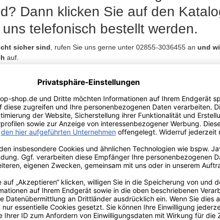
d? Dann klicken Sie auf den Katalo
 uns telefonisch bestellt werden.
icht sicher sind
, rufen Sie uns gerne unter 02855-3036455 an
und wi
ch
auf.
kategorie
Maschinen & Sauger
 konform - mit CE und GS Prüfzeichen.
nd für den
professionellen Betrieb ausgelegt
. Dies bedeutet für Si
te Nutzung. Maschinenteile und Motoren sind für eine lange Lebensdaue
e Beratung, rufen Sie uns unter 02855-3036455 in der Zeit von 10 - 1
rtieren nach
Zeige
pro Seite
Absteigend
sortieren