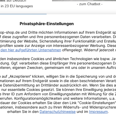
eit
auf Deutsch
- zum Chatbot -
in 23 EU languages
zlichen
stungsrechte
r Info
Kundenmeinungen
teile auf einen Blick
er Einwascher-Halter aus Aluminium: Der robuste Alu-Träger ermöglicht 
iger und anspruchsvolle Heimanwender
drehfreier Halt: Der ergonomische Kunststoffgriff mit Arretierungsloch so
ngen
t Teleskopstangen und Glasreinigungsbezügen: Der 25 cm Einwaschhalte
und Abziehen
inium-Trägerrohr: Das Aluminium-Rohr ist leicht und langlebig – kein V
rtigen Produkten
ug für Fenster in jeder Höhe: Mit passendem Glasreinigungsbezug las