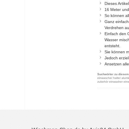
Dieses Artike
16 Meter und
So können al
Ganz einfach 
Verdrehen au
Einfach den 
Wasser misch
entsteht.
Sie können m
Jedoch erziel
Ansetzen alle
Suchwörter zu diesem 
einwascher halter alumi
zubehör einwasher einw