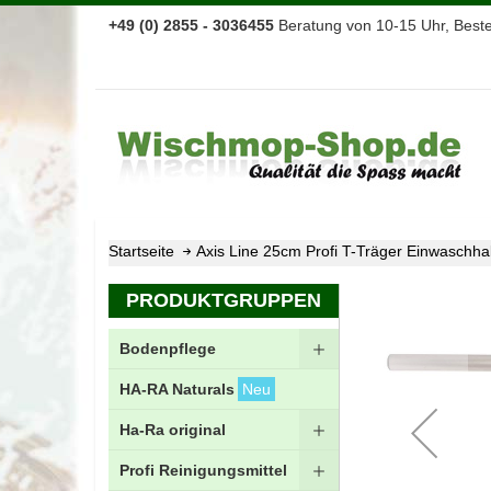
+49 (0) 2855 - 3036455
Beratung von 10-15 Uhr, Bestel
Startseite
Axis Line 25cm Profi T-Träger Einwaschhal
Zum
PRODUKTGRUPPEN
Ende
der
Bodenpflege
Bildgalerie
springen
HA-RA Naturals
Neu
Ha-Ra original
Profi Reinigungsmittel