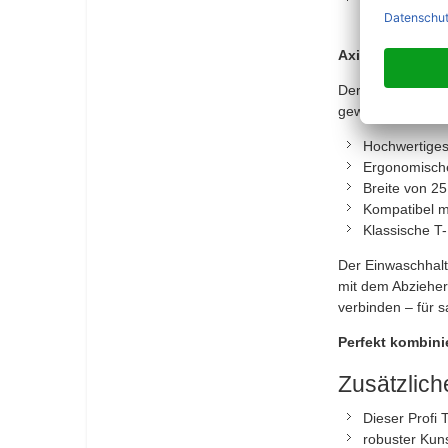
Leiter profes
Axis Line Profi 
Der Axis Line Ei
gewerblichen Ein
Hochwertiges 
Ergonomischer
Breite von 2
Kompatibel m
Klassische T
Der Einwaschhalt
mit dem Abzieher 
verbinden – für 
Perfekt kombini
Zusätzlic
Dieser Profi 
robuster Kuns