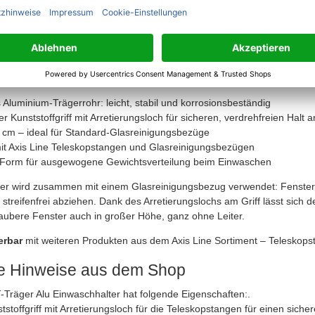
sionell säubern
T-Träger Einwaschhalter Alu – 25 cm
nwascher-Halter aus Aluminium ist das zuverlässige Werkzeug für profe
satz oder anspruchsvoller Heimwerker – dieser T-Träger überzeugt durc
Aluminium-Trägerrohr: leicht, stabil und korrosionsbeständig
 Kunststoffgriff mit Arretierungsloch für sicheren, verdrehfreien Halt
5 cm – ideal für Standard-Glasreinigungsbezüge
it Axis Line Teleskopstangen und Glasreinigungsbezügen
-Form für ausgewogene Gewichtsverteilung beim Einwaschen
er wird zusammen mit einem Glasreinigungsbezug verwendet: Fensterf
streifenfrei abziehen. Dank des Arretierungslochs am Griff lässt sich d
saubere Fenster auch in großer Höhe, ganz ohne Leiter.
erbar
mit weiteren Produkten aus dem Axis Line Sortiment – Teleskops
he Hinweise aus dem Shop
T-Träger Alu Einwaschhalter hat folgende Eigenschaften:.
tstoffgriff mit Arretierungsloch für die Teleskopstangen für einen sicher