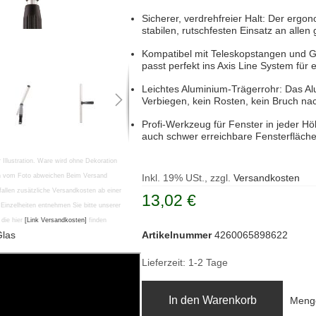
Sicherer, verdrehfreier Halt: Der ergon
stabilen, rutschfesten Einsatz an alle
Kompatibel mit Teleskopstangen und G
passt perfekt ins Axis Line System für
Leichtes Aluminium-Trägerrohr: Das Alu
Verbiegen, kein Rosten, kein Bruch na
Profi-Werkzeug für Fenster in jeder H
auch schwer erreichbare Fensterfläche
r Illustration. Ware wird ohne Dekoration
en vom Foto abweichen Beim Versand
Inkl. 19% USt., zzgl.
Versandkosten
fallen zusätzliche Versandkosten ab einer
13,02 €
Einzelheiten entnehmen Sie bitte unserer
die hier
[Link Versandkosten]
finden
Glas
Artikelnummer
4260065898622
Lieferzeit: 1-2 Tage
In den Warenkorb
Meng