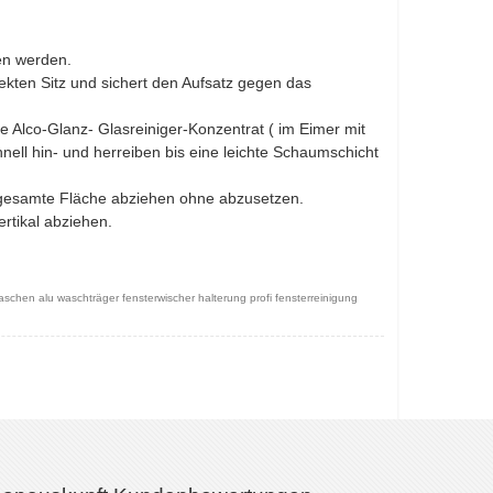
en werden.
fekten Sitz und sichert den Aufsatz gegen das
Alco-Glanz- Glasreiniger-Konzentrat ( im Eimer mit
ll hin- und herreiben bis eine leichte Schaumschicht
 gesamte Fläche abziehen ohne abzusetzen.
rtikal abziehen.
waschen alu waschträger fensterwischer halterung profi fensterreinigung