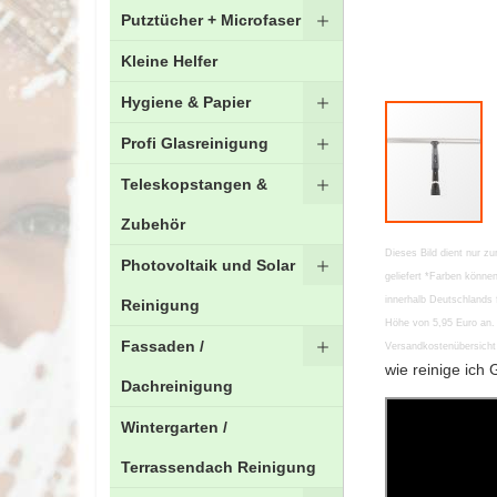
Putztücher + Microfaser
Kleine Helfer
Hygiene & Papier
Profi Glasreinigung
Teleskopstangen &
Zubehör
Zum
Dieses Bild dient nur zu
Photovoltaik und Solar
Anfang
geliefert *Farben könn
der
innerhalb Deutschlands 
Reinigung
Bildgalerie
Höhe von 5,95 Euro an. 
springen
Fassaden /
Versandkostenübersicht 
wie reinige ich 
Dachreinigung
Wintergarten /
Terrassendach Reinigung