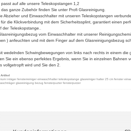
l passt auf alle unsere Teleskopstangen 1,2
 das ganze Zubehör finden Sie unter Profi Glasreinigung.
le Abzieher und Einwaschhalter mit unseren Teleskopstangen verbund
für die Klickverbindung mit dem Sicherheitssplint, garantiert einen per
f der Teleskopstange..
Glasreinigungsbezug vom Einwaschhalter mit unserer Reinigungschemie 
en ) anfeuchten und mit dem Finger auf dem Glasreinigungsbezug schne
it wedelnden Schwingbewegungen von links nach rechts in einem die
en Sie ein ebenso perfektes Ergebnis, wenn Sie in einzelnen Bahnen ve
s vollgetropft wird und Sie den 2.
Artikel
nium t-träger fensterreiniger einwaschhalter teleskopstange glasreiniger halter 25 cm fenster ein
aschträger glasreinigung bezug fensterpuzter fensterputzer