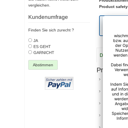
Produktsicherh
vergleichen.
Product safety
Kundenumfrage
Ihre geset
Gewährlei
Finden Sie sich zurecht ?
JA
ES GEHT
GARNICHT
Details
Meh
Abstimmen
Produktvor
Professionell
Gebäuderein
Sicherer, ver
Teleskopsta
Kompatibel mi
Einwaschen 
Leichtes Alum
bei minderwe
Profi-Werkze