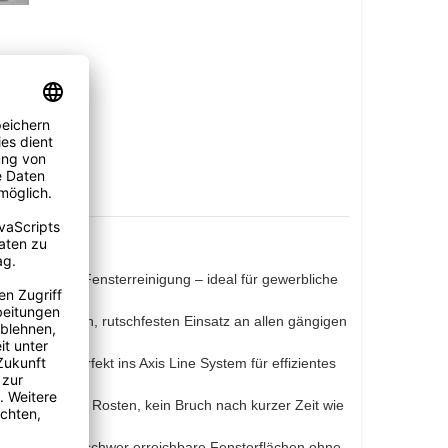
streifenfreie Fensterreinigung – ideal für gewerbliche
rgt für stabilen, rutschfesten Einsatz an allen gängigen
r passt perfekt ins Axis Line System für effizientes
erbiegen, kein Rosten, kein Bruch nach kurzer Zeit wie
sen sich auch schwer erreichbare Fensterflächen ohne