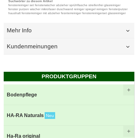
Suchwörter zu diesem Artikel
fensterreiniger set fensterwischer abzieher sprühflasche streifenfrei glasreiniger
fenster putzen wischer mikrofaser duschwand reiniger spiegel reinigen fensterputzer
haushalt fensterreiniger mit abzieher fesnterreiniger fensterreinigerset glassreiniger
Mehr Info
Kundenmeinungen
PRODUKTGRUPPEN
Bodenpflege
HA-RA Naturals
Neu
Ha-Ra original