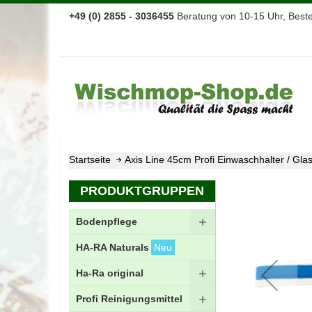
+49 (0) 2855 - 3036455
Beratung von 10-15 Uhr, Bestel
Startseite
Axis Line 45cm Profi Einwaschhalter / Gl
Zum
PRODUKTGRUPPEN
Ende
der
Bodenpflege
Bildgalerie
springen
HA-RA Naturals
Neu
Ha-Ra original
Profi Reinigungsmittel