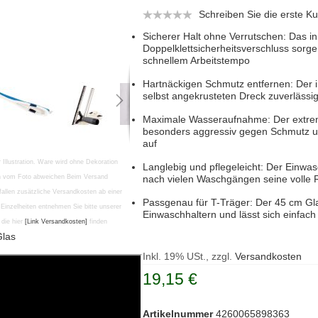
Schreiben Sie die erste 
Sicherer Halt ohne Verrutschen: Das 
Doppelklettsicherheitsverschluss sorge
schnellem Arbeitstempo
Hartnäckigen Schmutz entfernen: Der in
selbst angekrusteten Dreck zuverlässig
Maximale Wasseraufnahme: Der extrem 
besonders aggressiv gegen Schmutz u
auf
r Illustration. Ware wird ohne Dekoration
Langlebig und pflegeleicht: Der Einwa
en vom Foto abweichen Beim Versand
nach vielen Waschgängen seine volle 
fallen zusätzliche Versandkosten ab einer
Passgenau für T-Träger: Der 45 cm Gla
Einzelheiten entnehmen Sie bitte unserer
Einwaschhaltern und lässt sich einfac
die hier
[Link Versandkosten]
finden
Glas
Inkl. 19% USt., zzgl.
Versandkosten
19,15 €
Artikelnummer
4260065898363