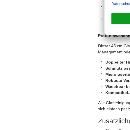
nimmt durch 
Langlebig un
Reinigungswi
Passgenau fü
Größen: 25, 
Profi-Einwaschb
Dieser 45 cm Gla
Management oder 
Doppelter Ha
Schmutzlöse
Microfasert
Robuste Ver
Waschbar bi
Kompatibel:
Alle Glasreinigu
sich einfach per 
Zusätzlic