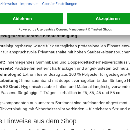
Microfasertechnologie mehr Wasser auf
d pflegeleicht: Der Einwaschbezug ist bis 60 Grad waschbar und behäl
rkung
r T-Träger: Der 45 cm Glasreinigungsbezug ist kompatibel mit gängigen
35, 45 und 55 cm verfügbar
ezug für streifenfreie Fensterreinigung
sreinigungsbezug wurde für den täglichen professionellen Einsatz entw
für anspruchsvolle Privathaushalte mit hohen Sauberkeitsansprüchen
lt:
Innenliegendes Gummiband und Doppelklettsicherheitsverschluss v
rseite:
Padstreifen entfernt hartnäckigen und angekrusteten Schmutz 
echnologie:
Extrem feiner Bezug aus 100 % Polyester für gesteigerte
arbeitung:
Innensaumband mit doppelt verriegelten Enden für lange Ha
s 60 Grad:
Hygienisch sauber halten und Material langfristig verwend
Passend für gängige T-Träger – erhältlich in 25, 35, 45 und 55 cm
ngskomponenten aus unserem Sortiment sind aufeinander abgestimmt. 
Klickverbindung mit Sicherheitssplint verbinden – für sicheren Sitz und 
he Hinweise aus dem Shop