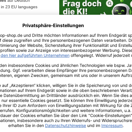
eit
auf Deutsch
in 23 EU languages
zlichen
stungsrechte
- zum Chatbot -
r Info
Kundenmeinungen
teile auf einen Blick
t ohne Verrutschen: Das innenliegende Gummiband und der Doppelklettsi
 auch bei schnellem Arbeitstempo
Schmutz entfernen: Der integrierte Padstreifen auf der Schmutzlösersei
nelle Fensterreinigung
seraufnahme: Der extrem feine Microfaserbezug aus 100 % Polyester