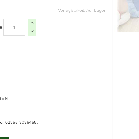
Verfügbarkeit:
Auf Lager
e
GEN
er 02855-3036455.