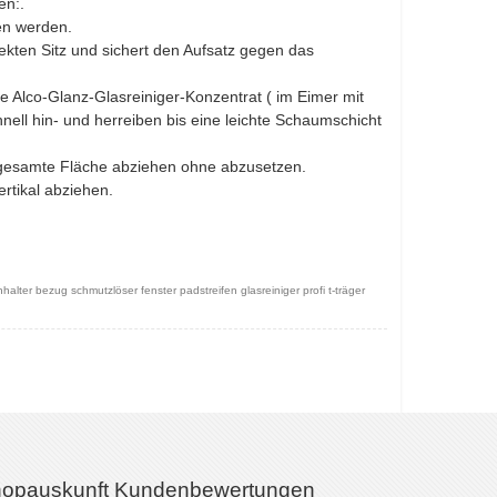
en:.
en werden.
fekten Sitz und sichert den Aufsatz gegen das
 Alco-Glanz-Glasreiniger-Konzentrat ( im Eimer mit
ll hin- und herreiben bis eine leichte Schaumschicht
 gesamte Fläche abziehen ohne abzusetzen.
rtikal abziehen.
er bezug schmutzlöser fenster padstreifen glasreiniger profi t-träger
opauskunft Kundenbewertungen