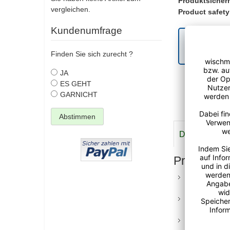
Produktsicherh
vergleichen.
Product safety
Kundenumfrage
Ihre geset
Gewährlei
Finden Sie sich zurecht ?
JA
ES GEHT
GARNICHT
Abstimmen
Details
Meh
Produktvor
Sicherer Hal
Einwaschen –
Hartnäckigen 
für professio
Maximale Was