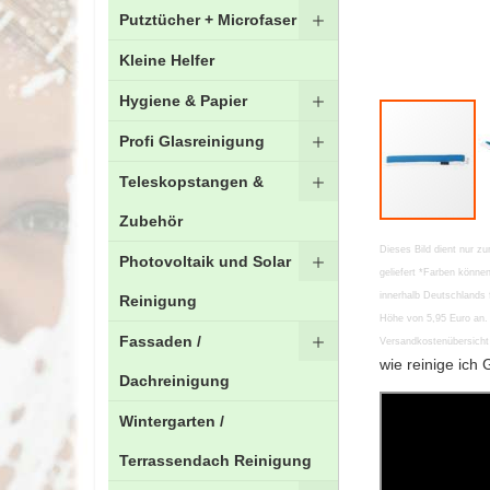
Putztücher + Microfaser
Kleine Helfer
Hygiene & Papier
Profi Glasreinigung
Teleskopstangen &
Zubehör
Zum
Dieses Bild dient nur zu
Photovoltaik und Solar
Anfang
geliefert *Farben könn
der
innerhalb Deutschlands 
Reinigung
Bildgalerie
Höhe von 5,95 Euro an. 
springen
Fassaden /
Versandkostenübersicht 
wie reinige ich 
Dachreinigung
Wintergarten /
Terrassendach Reinigung