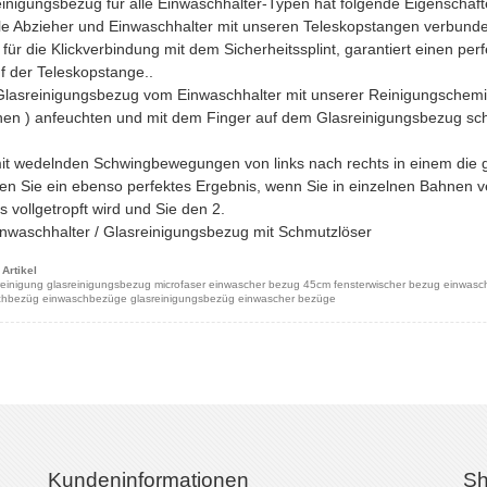
inigungsbezug für alle Einwaschhalter-Typen hat folgende Eigenschaft
le Abzieher und Einwaschhalter mit unseren Teleskopstangen verbund
für die Klickverbindung mit dem Sicherheitssplint, garantiert einen per
f der Teleskopstange..
Glasreinigungsbezug vom Einwaschhalter mit unserer Reinigungschemie
en ) anfeuchten und mit dem Finger auf dem Glasreinigungsbezug schne
it wedelnden Schwingbewegungen von links nach rechts in einem die
en Sie ein ebenso perfektes Ergebnis, wenn Sie in einzelnen Bahnen ve
s vollgetropft wird und Sie den 2.
inwaschhalter / Glasreinigungsbezug mit Schmutzlöser
Artikel
inigung glasreinigungsbezug microfaser einwascher bezug 45cm fensterwischer bezug einwaschhalt
chbezüg einwaschbezüge glasreinigungsbezüg einwascher bezüge
Kundeninformationen
Sh