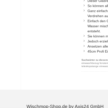
Dieser Glasre
So können al
Ganz einfach 
Verdrehen au
Einfach den 
Wasser misch
entsteht.
Sie können m
Jedoch erziel
Ansetzen alle
45cm Profi E
Suchwörter zu diesem 
einwaschbezug fensterre
teleskopstange einwas
Wischmop-Shop.de by Axis24 GmbH