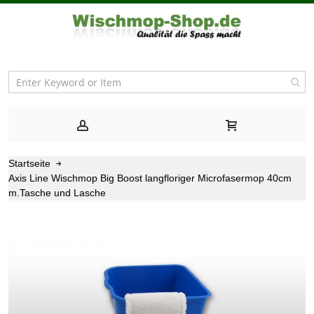
Startseite
Axis Line Wischmop Big Boost langfloriger Microfasermop 40cm
m.Tasche und Lasche
Zum
Ende
der
Bildgalerie
springen