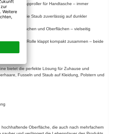
se, kleine Klapproller für Handtasche – immer
, Fusseln sowie Staub zuverlässig auf dunkler
inigen von Tischen und Oberflächen – vielseitig
lle, die kleine Rolle klappt kompakt zusammen – beide
ine bietet die perfekte Lösung für Zuhause und
ierhaare, Fusseln und Staub auf Kleidung, Polstern und
ung
ie hochhaftende Oberfläche, die auch nach mehrfachem
he sauber und verlängert die Lebensdauer des Produkts