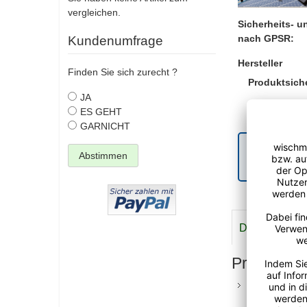
vergleichen.
Sicherheits- 
nach GPSR:
Kundenumfrage
Hersteller
Finden Sie sich zurecht ?
Produktsiche
JA
Product safe
ES GEHT
GARNICHT
Ihre geset
Abstimmen
Gewährlei
Details
Meh
Produktvor
Wiederverwend
Nachkauf von 