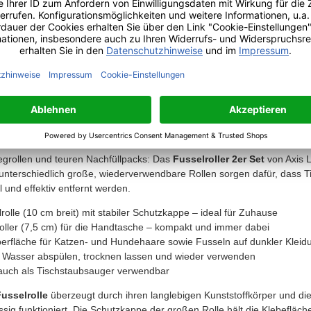
Zuhause und Unterwegs: Große Rolle (10 cm) mit Schutzkappe für Zuhau
egen Tierhaare und Fusseln
läche für Tierhaare: Der klebende Belag nimmt Katzen- und Hundehaare
fas und Teppichen auf
n als Tischstaubsauger: Die große Fusselrolle eignet sich auch zum Re
m ganzen Haushalt
& Klappdesign: Die Schutzkappe bewahrt die Klebefläche der großen Ro
nisch und einsatzbereit
lroller Set – Wiederverwendbar, Praktisch, Nachhaltig
egrollen und teuren Nachfüllpacks: Das
Fusselroller 2er Set
von Axis L
unterschiedlich große, wiederverwendbare Rollen sorgen dafür, dass T
 und effektiv entfernt werden.
olle (10 cm breit) mit stabiler Schutzkappe – ideal für Zuhause
roller (7,5 cm) für die Handtasche – kompakt und immer dabei
berfläche für Katzen- und Hundehaare sowie Fusseln auf dunkler Kleid
r Wasser abspülen, trocknen lassen und wieder verwenden
auch als Tischstaubsauger verwendbar
usselrolle
überzeugt durch ihren langlebigen Kunststoffkörper und d
sig funktioniert. Die Schutzkappe der großen Rolle hält die Klebefläc