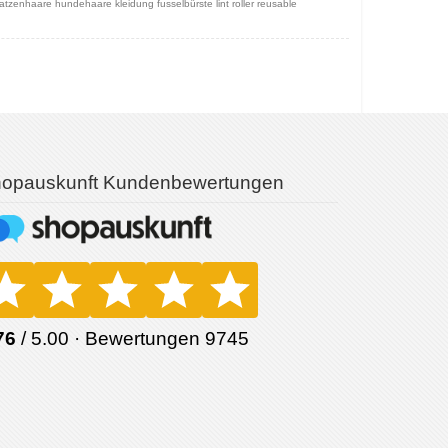
katzenhaare hundehaare kleidung fusselbürste lint roller reusable
opauskunft Kundenbewertungen