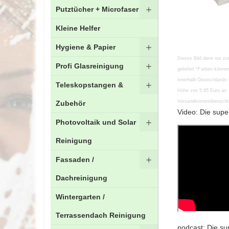
Putztücher + Microfaser
Kleine Helfer
Hygiene & Papier
Zum
Dieses Bild dient nur zu
Profi Glasreinigung
Anfang
geliefert *Farben könn
der
innerhalb Deutschlands 
Teleskopstangen &
Bildgalerie
Höhe von 5,95 Euro an. 
springen
Versandkostenübersicht 
Zubehör
Video: Die supe
Photovoltaik und Solar
Reinigung
Fassaden /
Dachreinigung
Wintergarten /
Terrassendach Reinigung
podcast: Die su