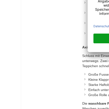
2er Set für 
griffbereit g
Starke Haftf
Kleidung, So
Doppelfunktio
einsetzbar i
Schutzhülle 
bleiben hygie
Axis Line Fusse
Schluss mit Einw
unterwegs. Zwei 
Teppichen schnell
Große Fusselr
Kleine Klapp
Starke Hafto
Einfach unte
Große Rolle 
Die
waschbare F
Waschen zuverläs