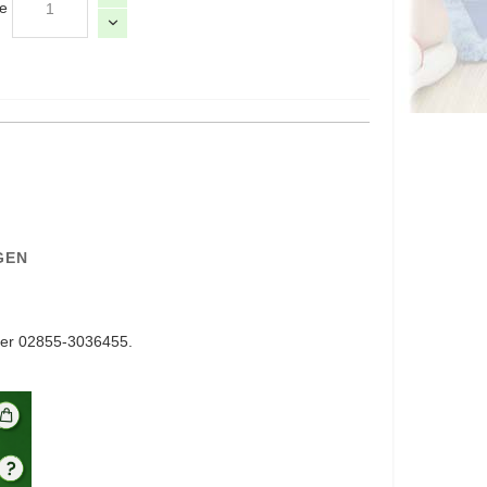
e
GEN
er 02855-3036455.