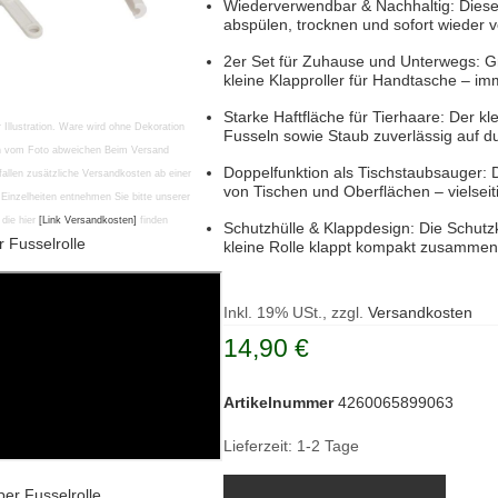
Wiederverwendbar & Nachhaltig: Diese 
abspülen, trocknen und sofort wieder 
2er Set für Zuhause und Unterwegs: G
kleine Klapproller für Handtasche – im
Starke Haftfläche für Tierhaare: Der 
r Illustration. Ware wird ohne Dekoration
Fusseln sowie Staub zuverlässig auf d
en vom Foto abweichen Beim Versand
Doppelfunktion als Tischstaubsauger: 
fallen zusätzliche Versandkosten ab einer
von Tischen und Oberflächen – vielsei
Einzelheiten entnehmen Sie bitte unserer
die hier
[Link Versandkosten]
finden
Schutzhülle & Klappdesign: Die Schutz
r Fusselrolle
kleine Rolle klappt kompakt zusammen 
Inkl. 19% USt., zzgl.
Versandkosten
14,90 €
Artikelnummer
4260065899063
Lieferzeit: 1-2 Tage
per Fusselrolle