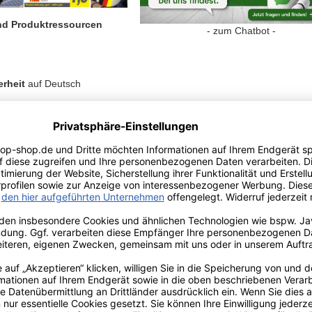
und Produktressourcen
- zum Chatbot -
rheit
auf Deutsch
ty
in 23 EU languages
zlichen
stungsrechte
r Info
Kundenmeinungen
teile auf einen Blick
bar & Nachhaltig: Diese Fusselrolle lässt sich einfach unter Wasser 
Klebestreifen nötig