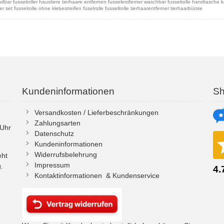
ndbar fusselroller haustiere tierhaare entfernen fusselentferner waschbar fusselrolle handtasche 
r set fusselrolle ohne klebestreifen fuselrolle fussellrolle tierhaarentferner tierhaarbürste
Kundeninformationen
Sh
Versandkosten / Lieferbeschränkungen
Zahlungsarten
 Uhr
Datenschutz
Kundeninformationen
Widerrufsbelehrung
eht
Impressum
.
Kontaktinformationen & Kundenservice