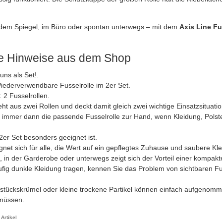
dem Spiegel, im Büro oder spontan unterwegs – mit dem
Axis Line Fu
he Hinweise aus dem Shop
uns als Set!.
Wiederverwendbare Fusselrolle im 2er Set.
 2 Fusselrollen.
ht aus zwei Rollen und deckt damit gleich zwei wichtige Einsatzsituati
 immer dann die passende Fusselrolle zur Hand, wenn Kleidung, Polster
er Set besonders geeignet ist.
gnet sich für alle, die Wert auf ein gepflegtes Zuhause und saubere Kl
 in der Garderobe oder unterwegs zeigt sich der Vorteil einer kompakte
fig dunkle Kleidung tragen, kennen Sie das Problem von sichtbaren F
stückskrümel oder kleine trockene Partikel können einfach aufgenom
müssen.
Artikel