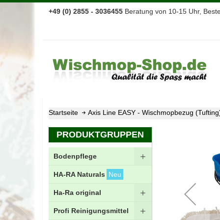
+49 (0) 2855 - 3036455
Beratung von 10-15 Uhr, Bestel
Startseite
Axis Line EASY - Wischmopbezug (Tuftin
Zum
PRODUKTGRUPPEN
Ende
der
Bodenpflege
Bildgalerie
springen
HA-RA Naturals
Neu
Ha-Ra original
Profi Reinigungsmittel