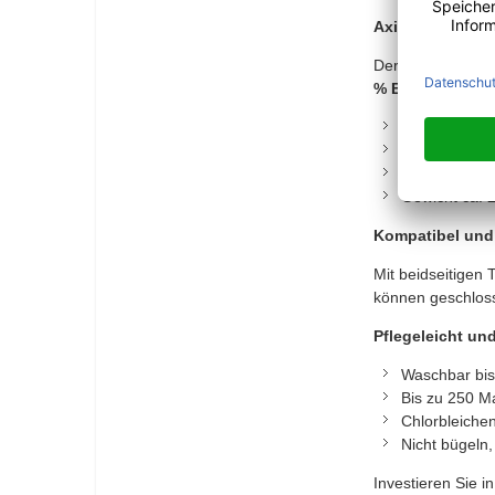
Axis Line Wisch
Der Axis Line Wi
% Baumwolle un
Geeignet für
Putzfläche c
Effektive Re
Gewicht ca. 2
Kompatibel und 
Mit beidseitigen 
können geschloss
Pflegeleicht un
Waschbar bis
Bis zu 250 M
Chlorbleiche
Nicht bügeln
Investieren Sie i