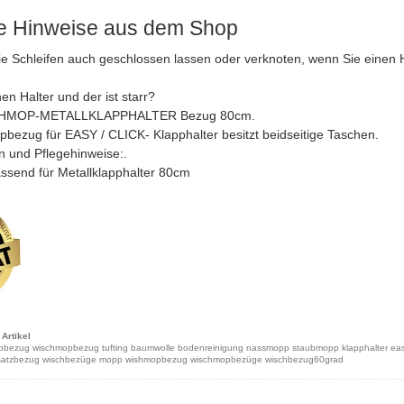
he Hinweise aus dem Shop
e Schleifen auch geschlossen lassen oder verknoten, wenn Sie einen H
en Halter und der ist starr?
HMOP-METALLKLAPPHALTER Bezug 80cm.
bezug für EASY / CLICK- Klapphalter besitzt beidseitige Taschen.
und Pflegehinweise:.
send für Metallklapphalter 80cm
Artikel
pbezug wischmopbezug tufting baumwolle bodenreinigung nassmopp staubmopp klapphalter eas
rsatzbezug wischbezüge mopp wishmopbezug wischmopbezüge wischbezug60grad