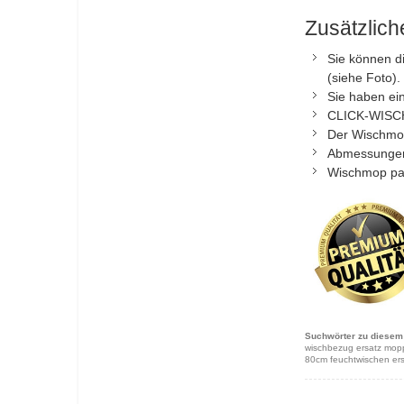
Zusätzlic
Sie können di
(siehe Foto).
Sie haben ein
CLICK-WISC
Der Wischmop
Abmessungen 
Wischmop pas
Suchwörter zu diesem 
wischbezug ersatz mop
80cm feuchtwischen e