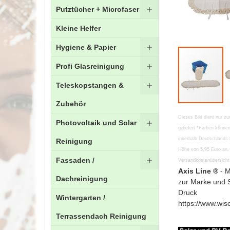
Putztücher + Microfaser
Kleine Helfer
Hygiene & Papier
Profi Glasreinigung
Teleskopstangen &
Zubehör
Zum
Dieses Bild dient nur zu
Photovoltaik und Solar
Anfang
geliefert *Farben könn
der
innerhalb Deutschlands 
Reinigung
Bildgalerie
Höhe von 5,95 Euro an. 
springen
Fassaden /
Versandkostenübersicht 
Axis Line ®
- M
Dachreinigung
zur Marke und 
Druck
Wintergarten /
https://www.wis
Terrassendach Reinigung