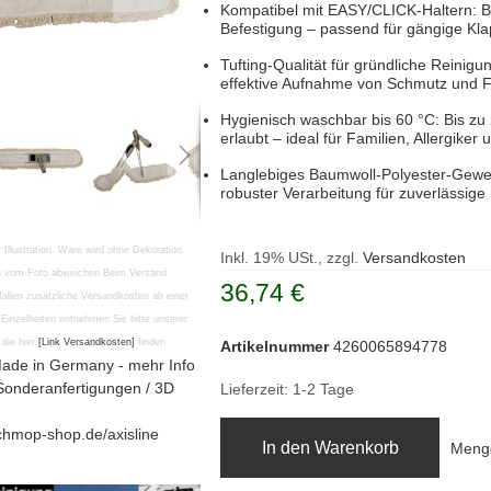
Kompatibel mit EASY/CLICK-Haltern: Be
Befestigung – passend für gängige Kla
Tufting-Qualität für gründliche Reinig
effektive Aufnahme von Schmutz und Fe
Hygienisch waschbar bis 60 °C: Bis z
erlaubt – ideal für Familien, Allergike
Langlebiges Baumwoll-Polyester-Gewe
robuster Verarbeitung für zuverlässige
r Illustration. Ware wird ohne Dekoration
Inkl. 19% USt., zzgl.
Versandkosten
en vom Foto abweichen Beim Versand
36,74 €
fallen zusätzliche Versandkosten ab einer
Einzelheiten entnehmen Sie bitte unserer
die hier
[Link Versandkosten]
finden
Artikelnummer
4260065894778
ade in Germany - mehr Info
Sonderanfertigungen / 3D
Lieferzeit: 1-2 Tage
chmop-shop.de/axisline
In den Warenkorb
Meng