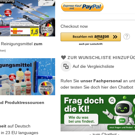
Checkout now
 Reinigungsmittel
zum
cken)
ZUR WUNSCHLISTE HINZUFÜ
Auf die Vergleichsliste
Rufen Sie
unser Fachpersonal
an unt
oder testen Sie doch hier den Chatbot
und Produktressourcen
eit
auf Deutsch
in 23 EU languages
- zum Chatbot -