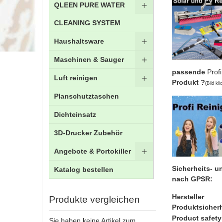
QLEEN PURE WATER
CLEANING SYSTEM
Haushaltsware
Maschinen & Sauger
passende
Profi
Luft reinigen
Produkt ?
(
Bild kli
Planschutztaschen
Dichteinsatz
3D-Drucker Zubehör
Angebote & Portokiller
Sicherheits- 
Katalog bestellen
nach GPSR:
Hersteller
Produkte vergleichen
Produktsicherh
Product safety
Sie haben keine Artikel zum