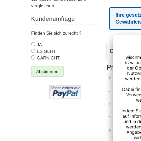
vergleichen.
Ihre geset
Kundenumfrage
Gewährlei
Finden Sie sich zurecht ?
JA
Details
Meh
ES GEHT
GARNICHT
Produktvor
Abstimmen
Universell Ei
Staubwischen
Kompatibel m
Klapphalter, 
Tufting-Quali
auf ca. 45 m
Hygienisch wa
hygienisch a
Langlebiges 
Reinigungser