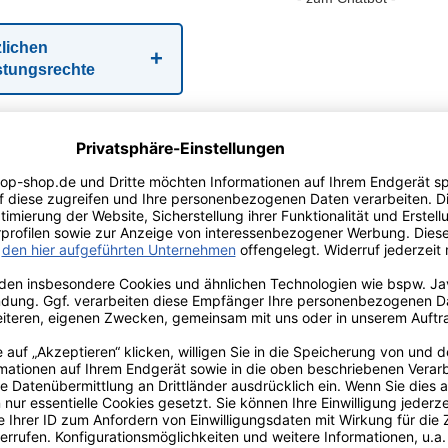
zlichen
stungsrechte
r Info
Kundenmeinungen
teile auf einen Blick
nsetzbar für alle Böden: Der Wischbezug aus 80 % Baumwolle und 20 % 
 auf allen Bodenarten
it EASY/CLICK-Haltern: Beidseitige Taschen und Schleifen ermöglichen 
geschlossen oder verknotet nutzbar
tät für gründliche Reinigung: Schlinge innen und Franse außen sorgen
² Reinigungsfläche
schbar bis 60 °C: Bis zu 250 Maschinenwäschen möglich, Chlorbleichen 
nspruchsvolle Haushalte
Baumwoll-Polyester-Gewebe: Ca. 298 g schwerer Ersatzmoppbezug mit 
gebnisse über viele Jahre