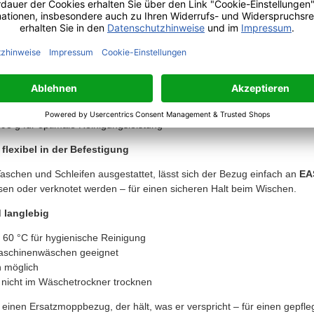
bezug – Tufting-Qualität für hygienisch saubere Böden
schbezug überzeugt durch seine hochwertige Tufting-Verarbeitung mi
d 20 % Polyester
nimmt Wasser, Schmutz und Staub zuverlässig auf – 
 Nass-, Feucht- und Staubwischen auf allen Bodenarten
a. 82 cm, Innenmaß ca. 80 cm, Taschenlänge ca. 26 cm
inigung auf bis zu 45 m² pro Anwendung
98 g für optimale Reinigungsleistung
flexibel in der Befestigung
Taschen und Schleifen ausgestattet, lässt sich der Bezug einfach an
EA
en oder verknotet werden – für einen sicheren Halt beim Wischen.
d langlebig
 60 °C für hygienische Reinigung
aschinenwäschen geeignet
n möglich
, nicht im Wäschetrockner trocknen
n einen Ersatzmoppbezug, der hält, was er verspricht – für einen gepfl