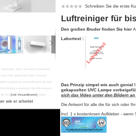
Schreiben Sie die erste 
Luftreiniger für b
Den großen Bruder finden Sie hier
A
Labortest :
r Illustration. Ware wird ohne Dekoration
en vom Foto abweichen Beim Versand
fallen zusätzliche Versandkosten ab einer
Das Prinzip simpel wie auch genial 
Einzelheiten entnehmen Sie bitte unserer
gekapselten UVC Lampe vorbeigefü
sich das Video unter den Bildern a
die hier
[Link Versandkosten]
finden
ger wie er arbeitet
Die Antwort für alle die für sich oder 
Incl. 1 x
kostenlosen Aufkleber
- wenn S