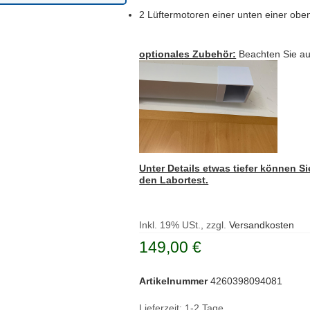
2 Lüftermotoren einer unten einer ob
optionales Zubehör:
Beachten Sie a
Unter Details etwas tiefer können 
den Labortest.
Inkl. 19% USt., zzgl.
Versandkosten
149,00 €
Artikelnummer
4260398094081
Lieferzeit: 1-2 Tage