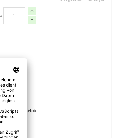
e
GEN
er 02855-3036455.