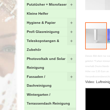
Putztücher + Microfaser
Kleine Helfer
Hygiene & Papier
Profi Glasreinigung
Teleskopstangen &
Zubehör
Zum
Dieses Bild dient nur zu
Photovoltaik und Solar
Anfang
geliefert *Farben könn
der
innerhalb Deutschlands 
Reinigung
Bildgalerie
Höhe von 5,95 Euro an. 
springen
Fassaden /
Versandkostenübersicht 
Video: Luftreini
Dachreinigung
Wintergarten /
Terrassendach Reinigung