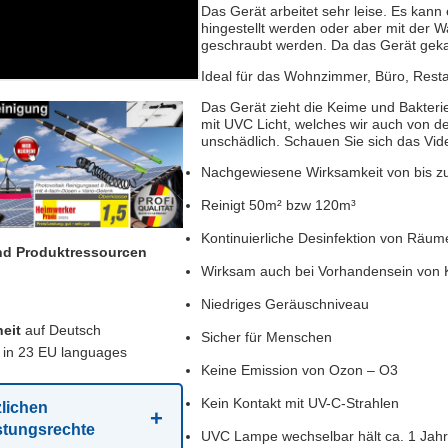
Das Gerät arbeitet sehr leise. Es kan
hingestellt werden oder aber mit der 
geschraubt werden. Da das Gerät gekaps
Ideal für das Wohnzimmer, Büro, Resta
Das Gerät zieht die Keime und Bakterien
mit UVC Licht, welches wir auch von d
unschädlich. Schauen Sie sich das Vid
Nachgewiesene Wirksamkeit von bis zu
Reinigt 50m² bzw 120m³
Kontinuierliche Desinfektion von Räum
und Produktressourcen
Wirksam auch bei Vorhandensein von 
Niedriges Geräuschniveau
eit
auf Deutsch
Sicher für Menschen
in 23 EU languages
Keine Emission von Ozon – O3
Kein Kontakt mit UV-C-Strahlen
zlichen
stungsrechte
UVC Lampe wechselbar hält ca. 1 Jah