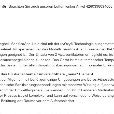
ehör:
Beachten Sie auch unseren
Luftumlenker Arikel 4260398094005
eghelli SanifìcaAria-Linie sind mit der uvOxy®-Technologie ausgestatte
usatmet. Im speziellen Fall des Modells Sanifica Aria 30 wurde die UV-
en geeignet ist. Der Einsatz von 2 Axialventilatoren ermöglicht es, bi
 Geräuschpegel niedrig zu halten. Das Gerät ist mit automatischer Tem
e das System unter allen Umgebungsbedingungen auf maximaler Effektivi
das für die Sicherheit unverzichtbare „neue“ Element
it der Allgemeinheit benötigen einige Umgebungen wie Büros,Fitnessstu
dische Sanitisierungsbehandlungen mit massiver Wirkung auf jede veget
griff der Umwelthygiene zu verwenden und ihn mit anderen Maßnahme
er Prozess ist viel komplexer und kann auf verschiedene Weise durchge
ie Belüftung der Räume vor dem Aufenthalt dort.