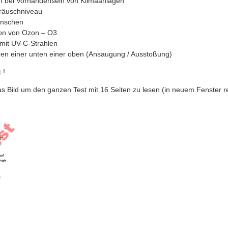
 bei Vorhandensein von Klimaanlagen
räuschniveau
enschen
on von Ozon – O3
 mit UV-C-Strahlen
ren einer unten einer oben (Ansaugung / Ausstoßung)
 !
as Bild um den ganzen Test mit 16 Seiten zu lesen
(in neuem Fenster rec