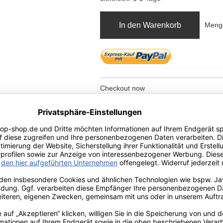
In den Warenkorb
Meng
Checkout now
ZUR WUNSCHLISTE HINZUFÜ
Auf die Vergleichsliste
Rufen Sie
unser Fachpersonal
an unt
oder testen Sie doch hier den Chatbot