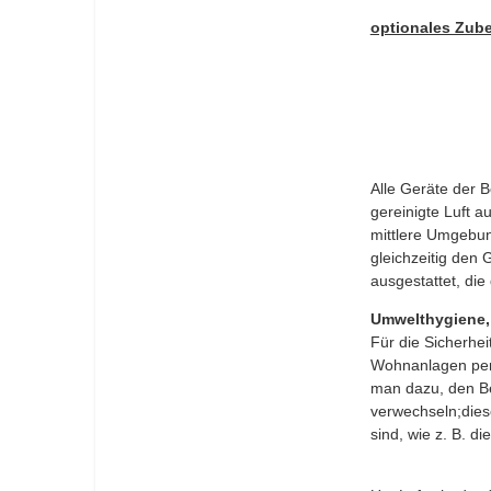
optionales Zub
Alle Geräte der B
gereinigte Luft a
mittlere Umgebung
gleichzeitig den
ausgestattet, di
Umwelthygiene, 
Für die Sicherhe
Wohnanlagen perio
man dazu, den Be
verwechseln;dies
sind, wie z. B. d