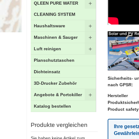
QLEEN PURE WATER
CLEANING SYSTEM
Haushaltsware
Maschinen & Sauger
Luft reinigen
Planschutztaschen
Dichteinsatz
Sicherheits- 
3D-Drucker Zubehör
nach GPSR:
Angebote & Portokiller
Hersteller
Produktsicherh
Katalog bestellen
Product safety
Produkte vergleichen
Ihre geset
Gewährlei
Sie haben keine Artikel zum