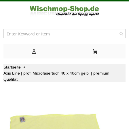
Startseite
Axis Line | profi Microfasertuch 40 x 40cm gelb | premium
Qualität
Zum
Ende
der
Bildgalerie
springen