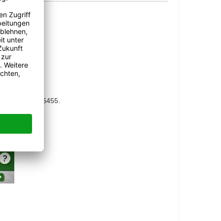
GEN
er 02855-3036455.