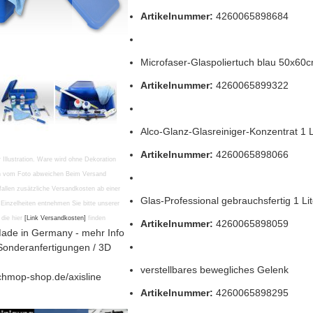
Artikelnummer:
4260065898684
Microfaser-Glaspoliertuch blau 50x60
Artikelnummer:
4260065899322
Alco-Glanz-Glasreiniger-Konzentrat 1 
Artikelnummer:
4260065898066
r Illustration. Ware wird ohne Dekoration
en vom Foto abweichen Beim Versand
fallen zusätzliche Versandkosten ab einer
Glas-Professional gebrauchsfertig 1 Li
Einzelheiten entnehmen Sie bitte unserer
die hier
[Link Versandkosten]
finden
Artikelnummer:
4260065898059
ade in Germany - mehr Info
Sonderanfertigungen / 3D
verstellbares bewegliches Gelenk
chmop-shop.de/axisline
Artikelnummer:
4260065898295