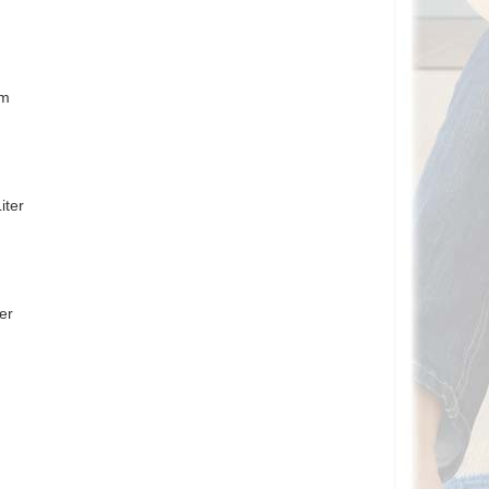
cm
Liter
ter