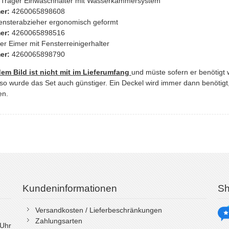
-Träger Einwaschhalter mit Wasserkammersystem
er:
4260065898608
ensterabzieher ergonomisch geformt
er:
4260065898516
er Eimer mit Fensterreinigerhalter
er:
4260065898790
em Bild ist nicht mit im Lieferumfang
und müste sofern er benötigt 
 so wurde das Set auch günstiger. Ein Deckel wird immer dann benötigt
en.
Kundeninformationen
Sh
Versandkosten / Lieferbeschränkungen
Zahlungsarten
 Uhr