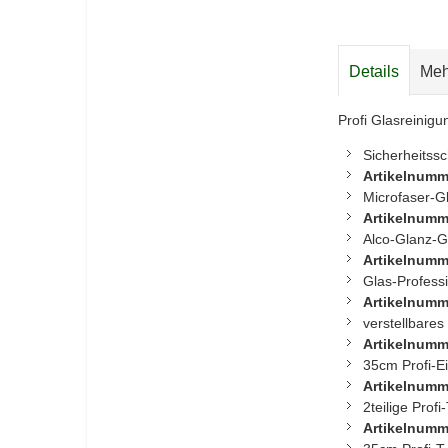
Details
Meh
Profi Glasreinig
Sicherheitss
Artikelnumm
Microfaser-G
Artikelnumm
Alco-Glanz-Gl
Artikelnumm
Glas-Professi
Artikelnumm
verstellbare
Artikelnumm
35cm Profi-E
Artikelnumm
2teilige Prof
Artikelnumm