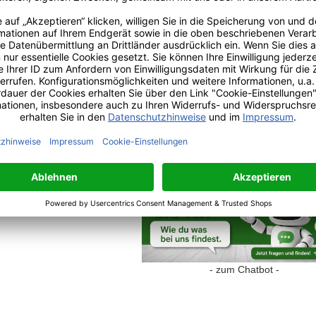
Checkout now
ZUR WUNSCHLISTE HINZUFÜ
Auf die Vergleichsliste
Rufen Sie
unser Fachpersonal
an unt
oder testen Sie doch hier den Chatbot
- zum Chatbot -