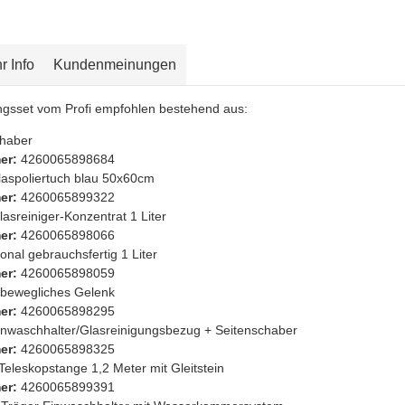
r Info
Kundenmeinungen
ungsset vom Profi empfohlen bestehend aus:
chaber
er:
4260065898684
laspoliertuch blau 50x60cm
er:
4260065899322
asreiniger-Konzentrat 1 Liter
er:
4260065898066
onal gebrauchsfertig 1 Liter
er:
4260065898059
s bewegliches Gelenk
er:
4260065898295
inwaschhalter/Glasreinigungsbezug + Seitenschaber
er:
4260065898325
i-Teleskopstange 1,2 Meter mit Gleitstein
er:
4260065899391