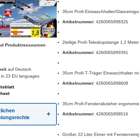
35cm Profi-Einwaschhalter/Glasreinig
Artikelnummer:
4260065898325
2teilige Profi-Teleskopstange 1,2 Meter
und Produktressourcen
Artikelnummer:
4260065899391
eit
auf Deutsch
35cm Profi-T-Träger Einwaschhalter
in 23 EU languages
Artikelnummer:
4260065898608
tsblatt
sheet
35cm Profi-Fensterabzieher ergonomi
zlichen
Artikelnummer:
4260065898516
stungsrechte
Großer 22 Liter Eimer mit Fensterreini