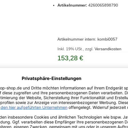
Artikelnummer:
4260065898790
Artikelnummer intern: kombi0057
Inkl. 19% USt., zzgl.
Versandkosten
153,28 €
Artikelnummer
4260398092131
Lieferzeit: 1-2 Tage
In den Warenkorb
Meng