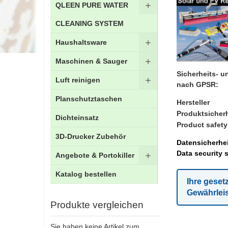
QLEEN PURE WATER
CLEANING SYSTEM
Haushaltsware
Maschinen & Sauger
Sicherheits- 
Luft reinigen
nach GPSR:
Planschutztaschen
Hersteller
Produktsicherh
Dichteinsatz
Product safety
3D-Drucker Zubehör
Datensicherhei
Data security 
Angebote & Portokiller
Katalog bestellen
Ihre geset
Gewährlei
Produkte vergleichen
Sie haben keine Artikel zum