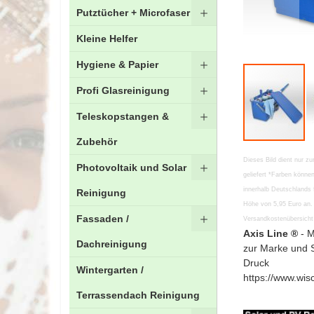
Putztücher + Microfaser
Kleine Helfer
Hygiene & Papier
Profi Glasreinigung
Teleskopstangen &
Zubehör
Zum
Dieses Bild dient nur zu
Photovoltaik und Solar
Anfang
geliefert *Farben könn
der
innerhalb Deutschlands 
Reinigung
Bildgalerie
Höhe von 5,95 Euro an. 
springen
Fassaden /
Versandkostenübersicht 
Axis Line ®
- M
Dachreinigung
zur Marke und 
Druck
Wintergarten /
https://www.wis
Terrassendach Reinigung