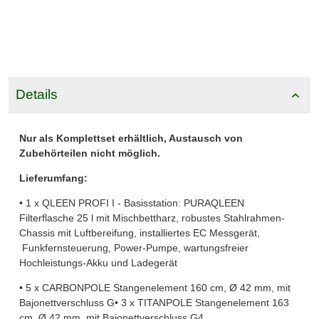
Details
Nur als Komplettset erhältlich, Austausch von
Zubehörteilen nicht möglich.
Lieferumfang:
• 1 x QLEEN PROFI I - Basisstation: PURAQLEEN
Filterflasche 25 l mit Mischbettharz, robustes Stahlrahmen-
Chassis mit Luftbereifung, installiertes EC Messgerät,
Funkfernsteuerung, Power-Pumpe, wartungsfreier
Hochleistungs-Akku und Ladegerät
• 5 x CARBONPOLE Stangenelement 160 cm, Ø 42 mm, mit
Bajonettverschluss G• 3 x TITANPOLE Stangenelement 163
cm, Ø 42 mm, mit Bajonettverschluss G4