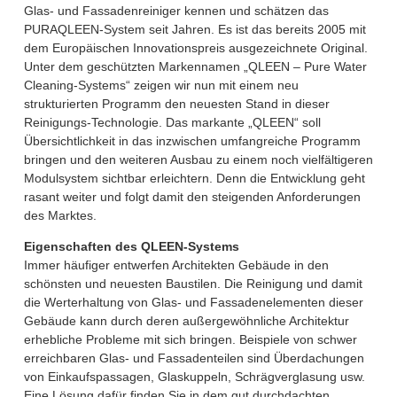
Glas- und Fassadenreiniger kennen und schätzen das
PURAQLEEN-System seit Jahren. Es ist das bereits 2005 mit
dem Europäischen Innovationspreis ausgezeichnete Original.
Unter dem geschützten Markennamen „QLEEN – Pure Water
Cleaning-Systems“ zeigen wir nun mit einem neu
strukturierten Programm den neuesten Stand in dieser
Reinigungs-Technologie. Das markante „QLEEN“ soll
Übersichtlichkeit in das inzwischen umfangreiche Programm
bringen und den weiteren Ausbau zu einem noch vielfältigeren
Modulsystem sichtbar erleichtern. Denn die Entwicklung geht
rasant weiter und folgt damit den steigenden Anforderungen
des Marktes.
Eigenschaften des QLEEN-Systems
Immer häufiger entwerfen Architekten Gebäude in den
schönsten und neuesten Baustilen. Die Reinigung und damit
die Werterhaltung von Glas- und Fassadenelementen dieser
Gebäude kann durch deren außergewöhnliche Architektur
erhebliche Probleme mit sich bringen. Beispiele von schwer
erreichbaren Glas- und Fassadenteilen sind Überdachungen
von Einkaufspassagen, Glaskuppeln, Schrägverglasung usw.
Eine Lösung dafür finden Sie in dem gut durchdachten