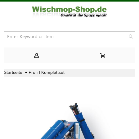
Startseite
Profi I Komplettset
Zum
Ende
der
Bildgalerie
springen