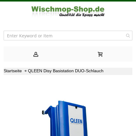
Startseite
QLEEN Disy Basistation DUO-Schlauch
Zum
Ende
der
Bildgalerie
springen