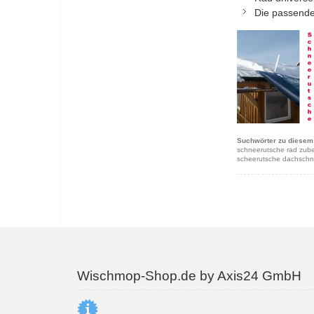
Die passende 
Suchwörter zu diesem 
schneerutsche rad zube
scheerutsche dachsch
Wischmop-Shop.de by Axis24 GmbH