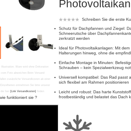
Photovoltaika
Schreiben Sie die erste 
Schutz für Dachpfannen und Ziegel: Da
Schneerutsche über Dachpfannenkante
zerkratzt werden
Ideal für Photovoltaikanlagen: Mit d
Halterungen hinweg, ohne die empfind
Einfache Montage in Minuten: Befesti
r Illustration. Ware wird ohne Dekoration
Schrauben – kein Spezialwerkzeug notw
en vom Foto abweichen Beim Versand
Universell kompatibel: Das Rad passt a
fallen zusätzliche Versandkosten ab einer
sich flexibel am Rahmen positionieren
Einzelheiten entnehmen Sie bitte unserer
Leicht und robust: Das harte Kunststof
die hier
[Link Versandkosten]
finden
frostbeständig und belastet das Dach
ie funktioniert sie ?