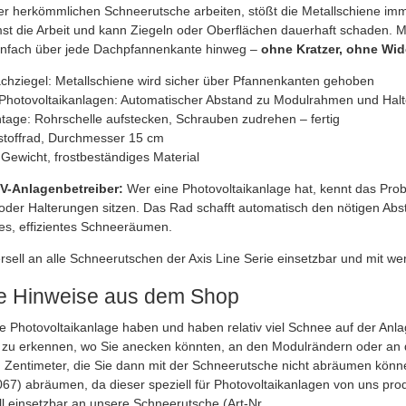
er herkömmlichen Schneerutsche arbeiten, stößt die Metallschiene i
mst die Arbeit und kann Ziegeln oder Oberflächen dauerhaft schaden. Mi
infach über jede Dachpfannenkante hinweg –
ohne Kratzer, ohne Wid
achziegel: Metallschiene wird sicher über Pfannenkanten gehoben
 Photovoltaikanlagen: Automatischer Abstand zu Modulrahmen und Hal
tage: Rohrschelle aufstecken, Schrauben zudrehen – fertig
stoffrad, Durchmesser 15 cm
 Gewicht, frostbeständiges Material
V-Anlagenbetreiber:
Wer eine Photovoltaikanlage hat, kennt das Prob
der Halterungen sitzen. Das Rad schafft automatisch den nötigen Abs
res, effizientes Schneeräumen.
rsell an alle Schneerutschen der Axis Line Serie einsetzbar und mit we
he Hinweise aus dem Shop
 Photovoltaikanlage haben und haben relativ viel Schnee auf der Anlage
h zu erkennen, wo Sie anecken könnten, an den Modulrändern oder an
en Zentimeter, die Sie dann mit der Schneerutsche nicht abräumen kön
) abräumen, da dieser speziell für Photovoltaikanlagen von uns produz
l einsetzbar an unsere Schneerutsche (Art-Nr.