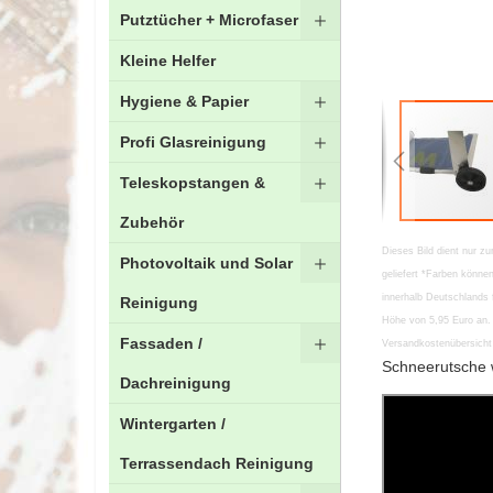
Putztücher + Microfaser
Kleine Helfer
Hygiene & Papier
Profi Glasreinigung
Teleskopstangen &
Zubehör
Zum
Dieses Bild dient nur zu
Photovoltaik und Solar
Anfang
geliefert *Farben könn
der
innerhalb Deutschlands 
Reinigung
Bildgalerie
Höhe von 5,95 Euro an. 
springen
Fassaden /
Versandkostenübersicht 
Schneerutsche w
Dachreinigung
Wintergarten /
Terrassendach Reinigung