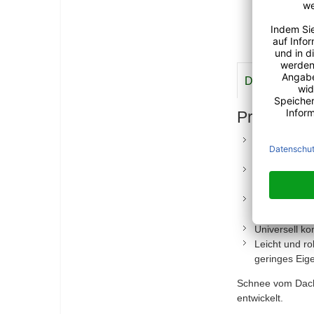
Details
Meh
Produktvor
Schutz für D
wertvolle Zi
Ideal für Ph
Solarmodule 
Einfache Mon
sofort einsatz
Universell ko
Leicht und ro
geringes Eig
Schnee vom Dach
entwickelt.