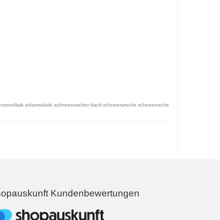
otovoltaik solarmodule schneerutscher dach-schneerutsche schneerutche
opauskunft Kundenbewertungen