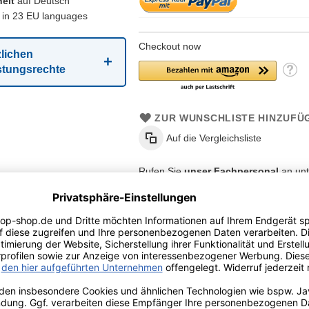
eit
auf Deutsch
in 23 EU languages
Checkout now
zlichen
stungsrechte
ZUR WUNSCHLISTE HINZUFÜ
Auf die Vergleichsliste
Rufen Sie
unser Fachpersonal
an unt
oder testen Sie doch hier den Chatbot
- zum Chatbot -