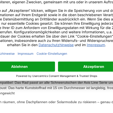
r Info
Kundenmeinungen
teile auf einen Blick
achpfannen und Ziegel: Das Kunststoffrad hebt die Metallschiene der
egel beim Schneeräumen nicht zerkratzt werden
otovoltaikanlagen: Mit dem Rad fahren Sie automatisch über Modulrah
zu beschädigen
tage in Minuten: Befestigung per Rohrschelle durch einfaches Zudreh
bereit
mpatibel: Das Rad passt an alle Schneerutschen der Axis Line Serie un
bust: Das harte Kunststoffrad mit 15 cm Durchmesser ist langlebig, fr
engewicht
 räumen, ohne Dachpfannen oder Solarmodule zu riskieren – genau 