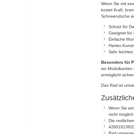
Wenn Sie mit ein
kostet Kraft, bre
Schneerutsche e
Schutz für D
Geeignet für
Einfache Mon
Hartes Kunst
Sehr leichtes
Besonders für P
wo Modulkanten o
ermöglicht siche
Das Rad ist unive
Zusätzlic
Wenn Sie eine
nicht möglic
Die restlich
4260181382067
Rad universel