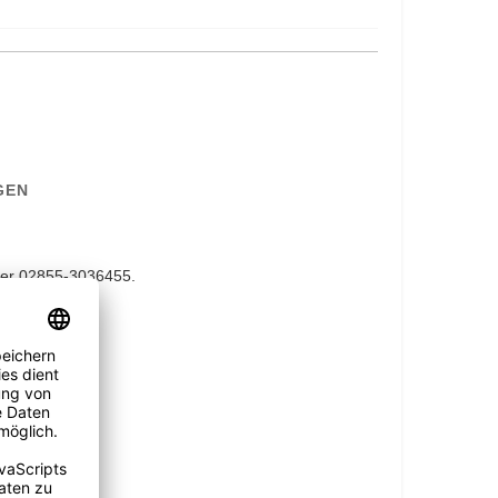
GEN
er 02855-3036455.