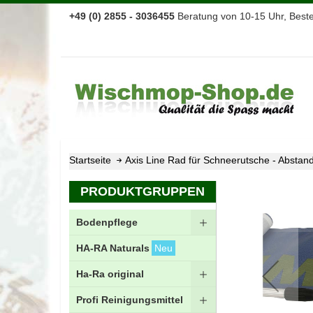
+49 (0) 2855 - 3036455
Beratung von 10-15 Uhr, Bestel
Startseite
Axis Line Rad für Schneerutsche - Abstan
Zum
PRODUKTGRUPPEN
Ende
der
Bodenpflege
Bildgalerie
springen
HA-RA Naturals
Neu
Ha-Ra original
Profi Reinigungsmittel