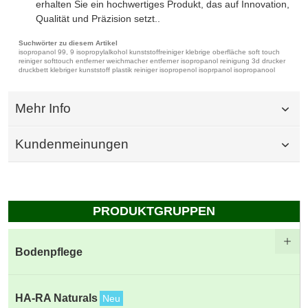
erhalten Sie ein hochwertiges Produkt, das auf Innovation,
Qualität und Präzision setzt..
Suchwörter zu diesem Artikel
isopropanol 99, 9 isopropylalkohol kunststoffreiniger klebrige oberfläche soft touch
reiniger softtouch entferner weichmacher entferner isopropanol reinigung 3d drucker
druckbett klebriger kunststoff plastik reiniger isopropenol isoprpanol isopropanool
Mehr Info
Kundenmeinungen
PRODUKTGRUPPEN
Bodenpflege
HA-RA Naturals
Neu