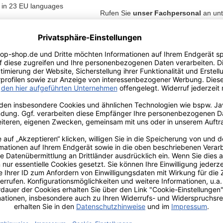
in 23 EU languages
Rufen Sie
unser Fachpersonal
an unt
oder testen Sie doch hier den Chatbot
zlichen
stungsrechte
- zum Chatbot -
r Info
Kundenmeinungen
r die Einscheibenmaschine sind nach
Härtegrad
sortiert
.
d ist das
Feinste
, danach folgen nach Härtegrad