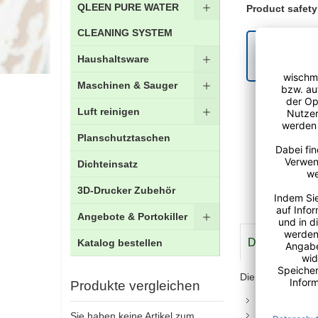
QLEEN PURE WATER
Product safety
CLEANING SYSTEM
Ihre geset
Haushaltsware
Gewährlei
Maschinen & Sauger
Luft reinigen
Planschutztaschen
Dichteinsatz
3D-Drucker Zubehör
Angebote & Portokiller
Details
Meh
Katalog bestellen
Die Superpads fü
Produkte vergleichen
das
weiße
Pa
Sie haben keine Artikel zum
das rote Pad,