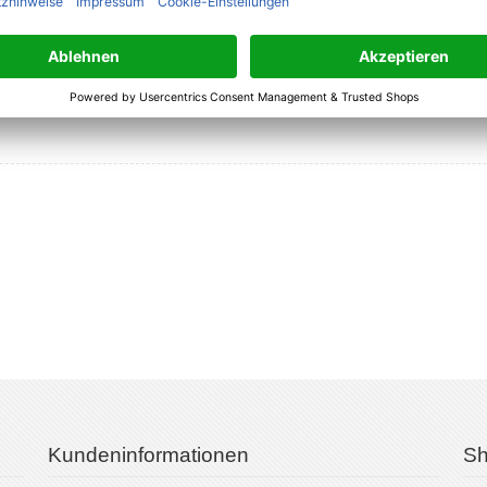
ad und
e
Pad als
härtestes
Pad
Kundeninformationen
Sh