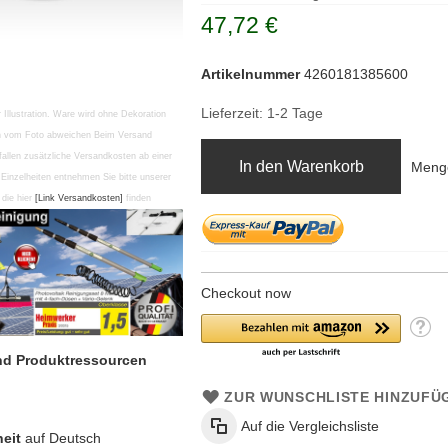
47,72 €
Artikelnummer
4260181385600
Lieferzeit: 1-2 Tage
r Illustration. Ware wird ohne Dekoration
en vom Foto abweichen Beim Versand
fallen zusätzliche Versandkosten ab einer
In den Warenkorb
Meng
Einzelheiten entnehmen Sie bitte unserer
die hier
[Link Versandkosten]
finden
Checkout now
und Produktressourcen
ZUR WUNSCHLISTE HINZUFÜ
Auf die Vergleichsliste
eit
auf Deutsch