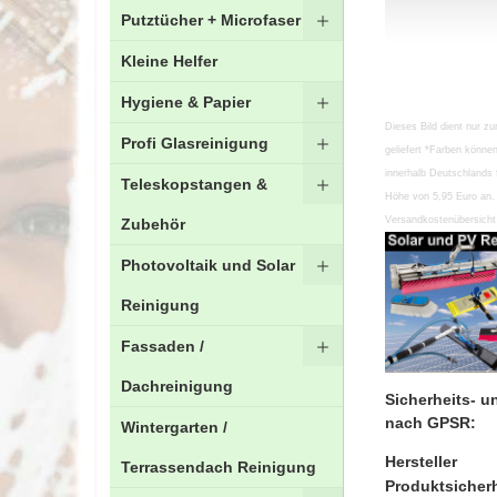
Putztücher + Microfaser
Kleine Helfer
Hygiene & Papier
Zum
Dieses Bild dient nur zu
Profi Glasreinigung
Anfang
geliefert *Farben könn
der
innerhalb Deutschlands 
Teleskopstangen &
Bildgalerie
Höhe von 5,95 Euro an. 
springen
Versandkostenübersicht 
Zubehör
Photovoltaik und Solar
Reinigung
Fassaden /
Dachreinigung
Sicherheits- 
nach GPSR:
Wintergarten /
Hersteller
Terrassendach Reinigung
Produktsicherh