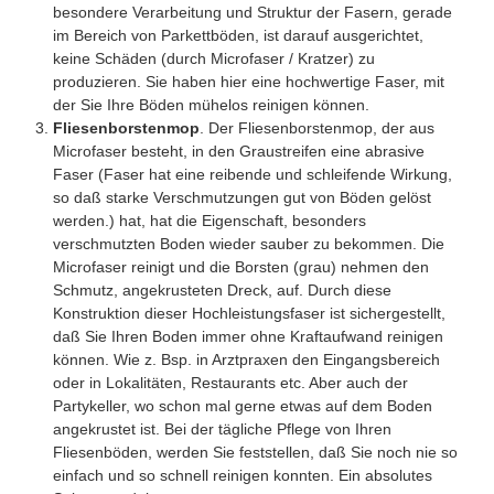
besondere Verarbeitung und Struktur der Fasern, gerade
im Bereich von Parkettböden, ist darauf ausgerichtet,
keine Schäden (durch Microfaser / Kratzer) zu
produzieren. Sie haben hier eine hochwertige Faser, mit
der Sie Ihre Böden mühelos reinigen können.
Fliesenborstenmop
. Der Fliesenborstenmop, der aus
Microfaser besteht, in den Graustreifen eine abrasive
Faser (Faser hat eine reibende und schleifende Wirkung,
so daß starke Verschmutzungen gut von Böden gelöst
werden.) hat, hat die Eigenschaft, besonders
verschmutzten Boden wieder sauber zu bekommen. Die
Microfaser reinigt und die Borsten (grau) nehmen den
Schmutz, angekrusteten Dreck, auf. Durch diese
Konstruktion dieser Hochleistungsfaser ist sichergestellt,
daß Sie Ihren Boden immer ohne Kraftaufwand reinigen
können. Wie z. Bsp. in Arztpraxen den Eingangsbereich
oder in Lokalitäten, Restaurants etc. Aber auch der
Partykeller, wo schon mal gerne etwas auf dem Boden
angekrustet ist. Bei der tägliche Pflege von Ihren
Fliesenböden, werden Sie feststellen, daß Sie noch nie so
einfach und so schnell reinigen konnten. Ein absolutes