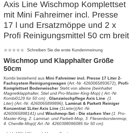
Axis Line Wischmop Komplettset
mit Mini Fahreimer incl. Presse
17 l und Ersatzmöppe und 2 x
Profi Reinigungsmittel 50 cm breit
Schreiben Sie die erste Kundenmeinung
Wischmop und Klapphalter Größe
50cm
Kombi bestehend aus
Mini Fahreimer incl. Presse 17 Liter 2-
Fachsystem Reinigungswagen
(
Art.-Nr. 4260065893672
),
Profi-
Komplettset Bodenwische
r Steht von alleine
(beinhaltet
Magnetklapphalter, Stiel und Pro-Master-King-Mop)
(
Art.-Nr.
Kombi0129
für 50 cm)
,
Glanzwischpflege Axis Line
(1
Liter)
(Art.-Nr. 4260065899896)
,
Laminat & Parkett Reiniger
Konzentrat 1Liter Axis Line
(1Lieter)
(Art.-Nr.
4260065898141)
und
Wischmop-Set - Die starken Vier
(1. Pro-
Master-King, 2. Laminat- und Parkett-Mop, 3. Fliesenborstenmop,
4. Chenille-Mop)(
Art.-Nr. 4260398096085
für 50 cm)