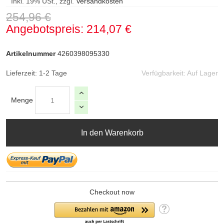
Inkl. 19% USt., zzgl.
Versandkosten
254,96 €
Angebotspreis
214,07 €
Artikelnummer
4260398095330
Lieferzeit: 1-2 Tage
Verfügbarkeit:
Auf Lager
Menge
In den Warenkorb
Checkout now