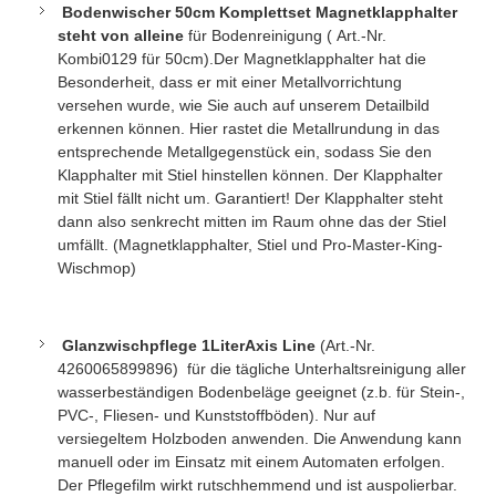
Bodenwischer
50cm Komplettset Magnetklapphalter
steht von alleine
für Bodenreinigung (
Art.-Nr.
Kombi0129
für 50cm).Der Magnetklapphalter hat die
Besonderheit, dass er mit einer Metallvorrichtung
versehen wurde, wie Sie auch auf unserem Detailbild
erkennen können. Hier rastet die Metallrundung in das
entsprechende Metallgegenstück ein, sodass Sie den
Klapphalter mit Stiel hinstellen können. Der Klapphalter
mit Stiel fällt nicht um. Garantiert! Der Klapphalter steht
dann also senkrecht mitten im Raum ohne das der Stiel
umfällt. (Magnetklapphalter, Stiel und Pro-Master-King-
Wischmop)
Glanzwischpflege 1LiterAxis Line
(
Art.-Nr.
4260065899896
)
für die tägliche Unterhaltsreinigung aller
wasserbeständigen Bodenbeläge geeignet (z.b. für Stein-,
PVC-, Fliesen- und Kunststoffböden). Nur auf
versiegeltem Holzboden anwenden. Die Anwendung kann
manuell oder im Einsatz mit einem Automaten erfolgen.
Der Pflegefilm wirkt rutschhemmend und ist auspolierbar.