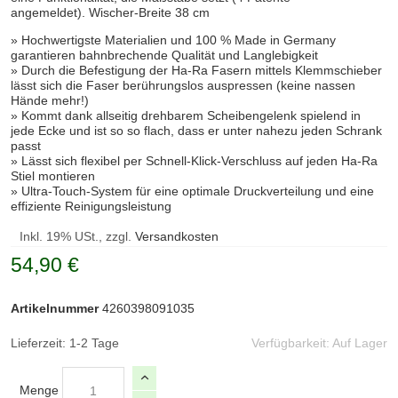
angemeldet). Wischer-Breite 38 cm
» Hochwertigste Materialien und 100 % Made in Germany
garantieren bahnbrechende Qualität und Langlebigkeit
» Durch die Befestigung der Ha-Ra Fasern mittels Klemmschieber
lässt sich die Faser berührungslos auspressen (keine nassen
Hände mehr!)
» Kommt dank allseitig drehbarem Scheibengelenk spielend in
jede Ecke und ist so so flach, dass er unter nahezu jeden Schrank
passt
» Lässt sich flexibel per Schnell-Klick-Verschluss auf jeden Ha-Ra
Stiel montieren
» Ultra-Touch-System für eine optimale Druckverteilung und eine
effiziente Reinigungsleistung
Inkl. 19% USt., zzgl.
Versandkosten
54,90 €
Artikelnummer
4260398091035
Lieferzeit: 1-2 Tage
Verfügbarkeit:
Auf Lager
Menge