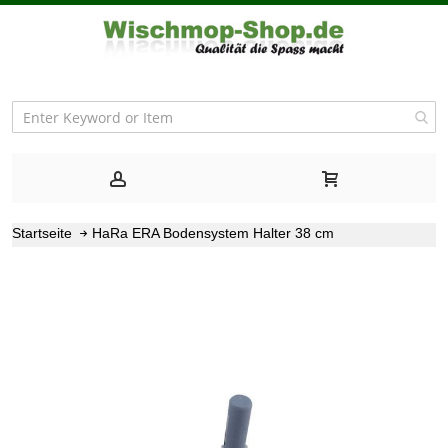
Startseite
HaRa ERA Bodensystem Halter 38 cm
Zum
Ende
der
Bildgalerie
springen