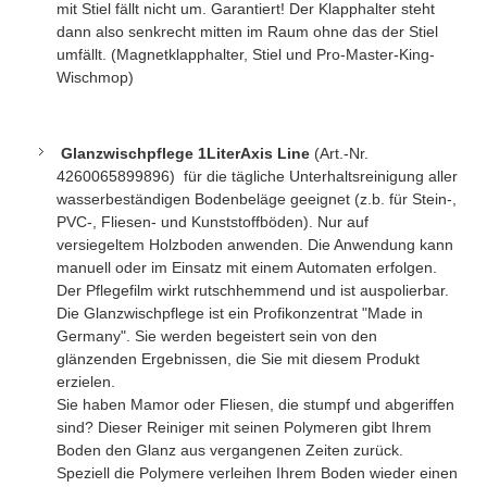
mit Stiel fällt nicht um. Garantiert! Der Klapphalter steht
dann also senkrecht mitten im Raum ohne das der Stiel
umfällt. (Magnetklapphalter, Stiel und Pro-Master-King-
Wischmop)
Glanzwischpflege 1LiterAxis Line
(
Art.-Nr.
4260065899896
)
für die tägliche Unterhaltsreinigung aller
wasserbeständigen Bodenbeläge geeignet (z.b. für Stein-,
PVC-, Fliesen- und Kunststoffböden). Nur auf
versiegeltem Holzboden anwenden. Die Anwendung kann
manuell oder im Einsatz mit einem Automaten erfolgen.
Der Pflegefilm wirkt rutschhemmend und ist auspolierbar.
Die Glanzwischpflege ist ein Profikonzentrat "Made in
Germany". Sie werden begeistert sein von den
glänzenden Ergebnissen, die Sie mit diesem Produkt
erzielen.
Sie haben Mamor oder Fliesen, die stumpf und abgeriffen
sind? Dieser Reiniger mit seinen Polymeren gibt Ihrem
Boden den Glanz aus vergangenen Zeiten zurück.
Speziell die Polymere verleihen Ihrem Boden wieder einen