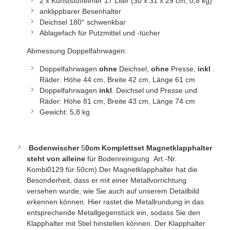
2 x Kunststoffeimer 17 Liter (30 x 31 x 29 cm; 0,8 kg)
anklippbarer Besenhalter
Deichsel 180° schwenkbar
Ablagefach für Putzmittel und -tücher
Abmessung Doppelfahrwagen:
Doppelfahrwagen
ohne
Deichsel,
ohne
Presse,
inkl
.
Räder: Höhe 44 cm, Breite 42 cm, Länge 61 cm
Doppelfahrwagen
inkl
. Deichsel und Presse und
Räder: Höhe 81 cm, Breite 43 cm, Länge 74 cm
Gewicht: 5,8 kg
Bodenwischer
5
0cm Komplettset Magnetklapphalter
steht von alleine
für Bodenreinigung
Art.-Nr.
Kombi0129
für 50cm).Der Magnetklapphalter hat die
Besonderheit, dass er mit einer Metallvorrichtung
versehen wurde, wie Sie auch auf unserem Detailbild
erkennen können. Hier rastet die Metallrundung in das
entsprechende Metallgegenstück ein, sodass Sie den
Klapphalter mit Stiel hinstellen können. Der Klapphalter