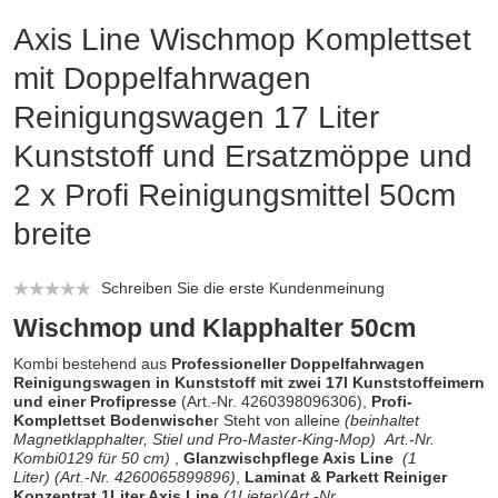
Axis Line Wischmop Komplettset
mit Doppelfahrwagen
Reinigungswagen 17 Liter
Kunststoff und Ersatzmöppe und
2 x Profi Reinigungsmittel 50cm
breite
Schreiben Sie die erste Kundenmeinung
Wischmop und Klapphalter 50cm
Kombi bestehend aus
Professioneller Doppelfahrwagen
Reinigungswagen in Kunststoff mit zwei 17l Kunststoffeimern
und einer Profipresse
(Art.-Nr. 4260398096306)
,
Profi-
Komplettset Bodenwische
r Steht von alleine
(beinhaltet
Magnetklapphalter, Stiel und Pro-Master-King-Mop)
Art.-Nr.
Kombi0129
für 50 cm)
,
Glanzwischpflege Axis Line
(1
Liter)
(Art.-Nr. 4260065899896)
,
Laminat & Parkett Reiniger
Konzentrat 1Liter Axis Line
(1Lieter)
(Art.-Nr.